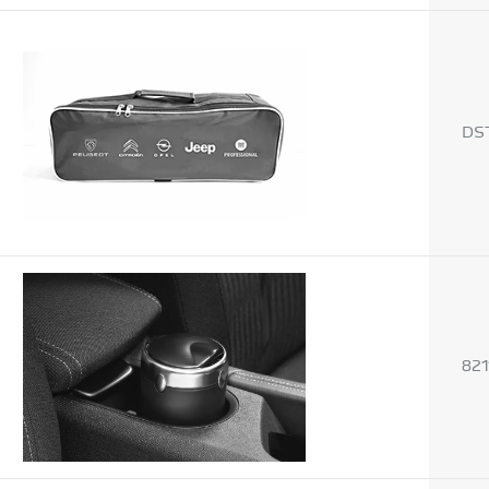
DS
821