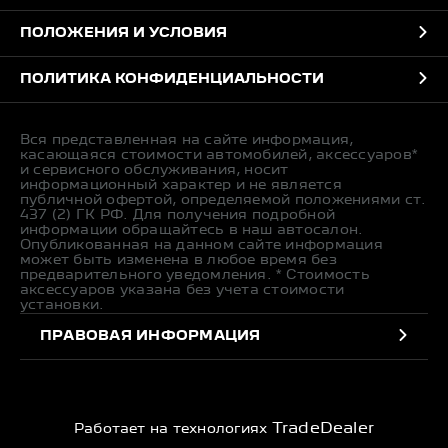
ПОЛОЖЕНИЯ И УСЛОВИЯ
ПОЛИТИКА КОНФИДЕНЦИАЛЬНОСТИ
Вся представленная на сайте информация,
касающаяся стоимости автомобилей, аксессуаров*
и сервисного обслуживания, носит
информационный характер и не является
публичной офертой, определяемой положениями ст.
437 (2) ГК РФ. Для получения подробной
информации обращайтесь в наш автосалон.
Опубликованная на данном сайте информация
может быть изменена в любое время без
предварительного уведомления. * Стоимость
аксессуаров указана без учета стоимости
установки.
ПРАВОВАЯ ИНФОРМАЦИЯ
TradeDealer
Работает на технологиях